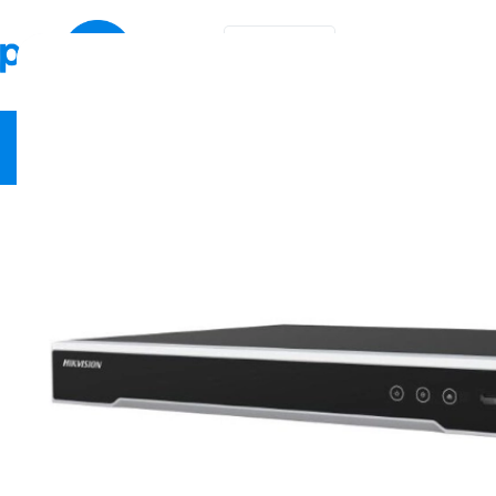
EN
KA
Video Security
Network Equipment
Fire Safety
Smart Hom