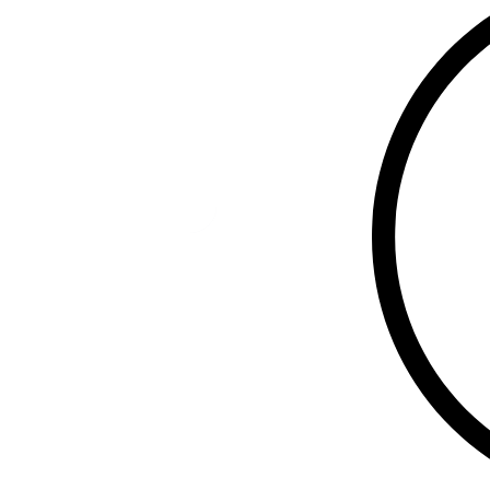
აღჭურვილია 
(ჯამში 16TB-
სტაბილურ მა
ვიდეოარქივი