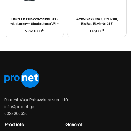
Daker DK Plus convertible UPS
აკუმულატორი, 12V17Ah,
with battery – Single phase VFI –
BigBat, ELAN-01217
3000 VA – 2700 W, Legrand,
2 620,00
₾
176,00
₾
310172
Batumi, Vaja Pshavela street 110
info@pronet.ge
0322060330
Products
General