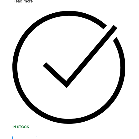
და ფართო ხედვის კუთხით. მოწყობილობას აქვს
IC ბარათის წამკითხველი
, ორმხრივი აუდიო
კავშირი და
PoE
კვების მხარდაჭერა. მისი
ნალექგამძლე კორპუსი (
IP65
) უზრუნველყოფს
სტაბილურ მუშაობას ნებისმიერ კლიმატურ
პირობებში.
IN STOCK