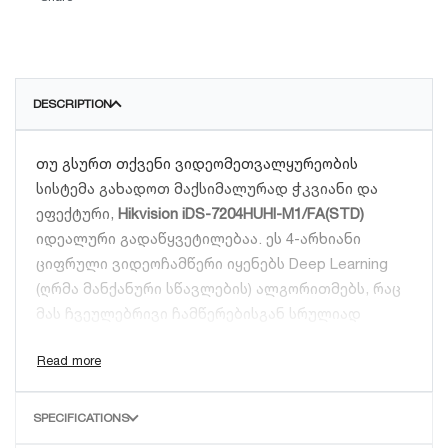
DESCRIPTION
თუ გსურთ თქვენი ვიდეომეთვალყურეობის
სისტემა გახადოთ მაქსიმალურად ჭკვიანი და
ეფექტური,
Hikvision iDS-7204HUHI-M1/FA(STD)
იდეალური გადაწყვეტილებაა. ეს 4-არხიანი
ციფრული ვიდეოჩამწერი იყენებს Deep Learning
(ღრმა მანქანური სწავლების) ალგორითმებს, რაც
მას ჩვეულებრივი ჩამწერებისგან სრულიად
განსხვავებულ საფეხურზე აყენებს.
მთავარი ტექნოლოგიური უპირატესობები:
SPECIFICATIONS
სახის ანალიტიკა და ამოცნობა (FA):
მოწყობილობას შეუძლია რეალურ დროში