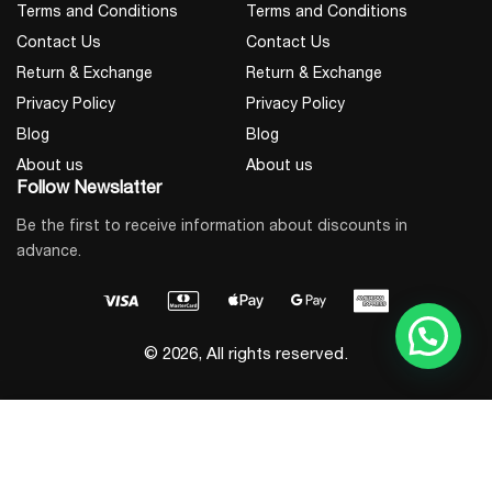
ინდიკაცია
LED (Link/Status)
Terms and Conditions
Terms and Conditions
Contact Us
Contact Us
Delta UPS Mini-Slot
თავსებადობა
Return & Exchange
Return & Exchange
მოდელები
Privacy Policy
Privacy Policy
სამუშაო
0°C – 60°C
Blog
Blog
ტემპერატურა
About us
About us
Follow Newslatter
Be the first to receive information about discounts in
advance.
© 2026, All rights reserved.
Add to Cart