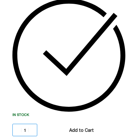
გარემოში.
ფორმატი:
Mini Slot (კომპაქტური დიზაინი).
სიჩქარე:
10/100/1000 Mbps Gigabit Ethernet.
პროტოკოლები:
IPv6 და IPv4 სრული
მხარდაჭერა.
ფუნქცია:
დისტანციური მონიტორინგი,
მართვა და სისტემის უსაფრთხო გათიშვა
(Shutdown).
უსაფრთხოება:
SNMPv3, HTTPS და SSH
მხარდაჭერა.
IN STOCK
Add to Cart