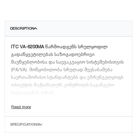
DESCRIPTION
ITC VA-6200MA
წარმოადგენს სრულყოფილ
გადაწყვეტილებას საზოგადოებრივი
მაუწყებლობისა და საევაკუაციო სისტემებისთვის
(PA/VA). მოწყობილობა სრულად შეესაბამება
საერთაშორისო სტანდარტებს და უზრუნველყოფს
ობიექტის მაქსიმალურ კონტროლს საგანგებო
სიტუაციების დროს.
ძირითადი ფუნქციონალი:
ინტეგრირებული სიმძლავრე:
ჩაშენებული
SPECIFICATIONS
ციფრული გამაძლიერებელი (500W), რომელიც
ეფექტურად ანაწილებს ენერგიას 8