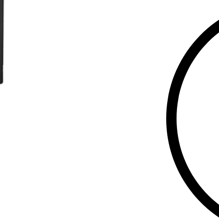
სიმძლავრ
ტექნოლოგ
ფაზები:
ე
დიზაინი:
დაცვა:
სრ
ქსელური 