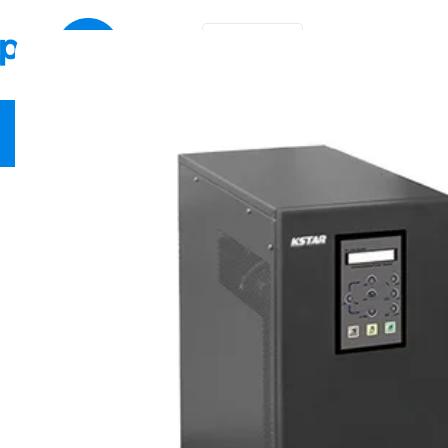
EN
KA
Video Security
Network Equipment
Fire Safety
Smart Hom