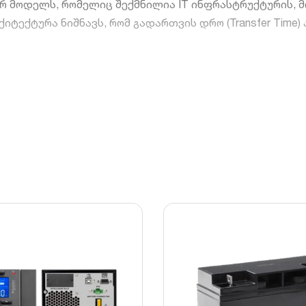
რ მოდელს, რომელიც შექმნილია IT ინფრასტრუქტურის,
არქიტექტურა ნიშნავს, რომ გადართვის დრო (Transfer Time)
სტაბილურია და აქვს სუფთა სინუსოიდური ფორმა, რაც
რული მართვა უზრუნველყოფს სისტემის მაღალ სიზუსტ
ებას გაძლევთ შეამციროთ ელექტროენერგიის ხარჯი სტა
 სისტემა ახანგრძლივებს აკუმულატორების სიცოცხლისუ
მნიშვნელობა