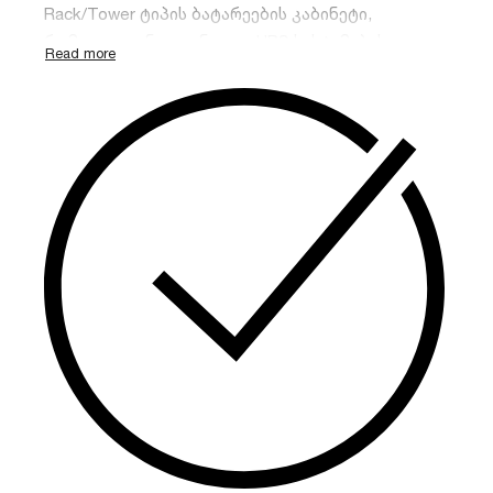
Rack/Tower ტიპის ბატარეების კაბინეტი,
რომელიც განკუთვნილია UPS სისტემების
ავტონომიური მუშაობის დროის გასაზრდელად.
მას აქვს მოქნილი კონსტრუქცია, რაც საშუალებას
იძლევა დამონტაჟდეს სტანდარტულ 19-ინჩიან
სერვერულ კარადაში ან განთავსდეს იატაკზე
ვერტიკალურად.
იდეალურია მონაცემთა
ცენტრებისა და IT ინფრასტრუქტურისთვის.