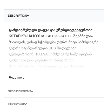
DESCRIPTION
გაძლიერებული დაცვა და ენერგოეფექტურობა:
KSTAR KS-UA1000
KSTAR KS-UA1000 შექმნილია
მათთვის, ვისაც სჭირდება უფრო მეტი სიმძლავრე,
ვიდრე სტანდარტული UPS მოდელები
გვთავაზობენ. 1000VA სიმძლავრე საშუალებას
გაძლევთ დააკავშიროთ რამდენიმე
მოწყობილობა ერთდროულად და მიიღოთ
დამატებითი დრო სამუშაოს შესანახად დენის
გათიშვისას.
ძირითადი ფუნქციები და უპირატესობები:
SPECIFICATIONS
სიმძლავრე:
1000VA / 600W — საკმარისია
REVIEWS (0)
მძლავრი პერსონალური კომპიუტერისთვის და