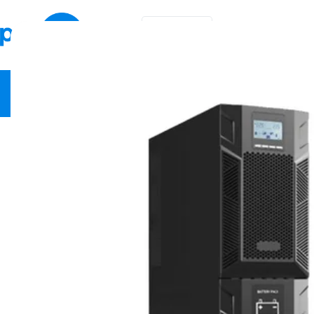
EN
KA
Video Security
Network Equipment
Fire Safety
Smart Hom