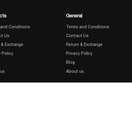
cts
General
and Conditions
Terms and Conditions
ct Us
Contact Us
 & Exchange
Return & Exchange
y Policy
Privacy Policy
Blog
 us
About us
3
უწყვეტი კვების წყარო (UPS), KSTAR MP 10k S, 10KVA/9KW On-line Tower, 20x9AH აკუმულატორით
850,00
₾