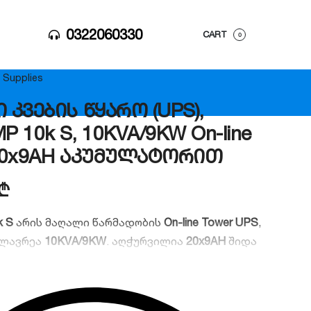
0322060330
CART
0
 Supplies
 კვების წყარო (UPS),
P 10k S, 10KVA/9KW On-line
 20x9AH აკუმულატორით
₾
k S
არის მაღალი წარმადობის
On-line Tower UPS
,
ძლავრეა
10KVA/9KW
. აღჭურვილია
20x9AH
შიდა
თ, რაც უზრუნველყოფს სერვერებისა და
მოწყობილობების უწყვეტ, სტაბილურ კვებას
ersion” ტექნოლოგიით. იდეალურია მონაცემთა