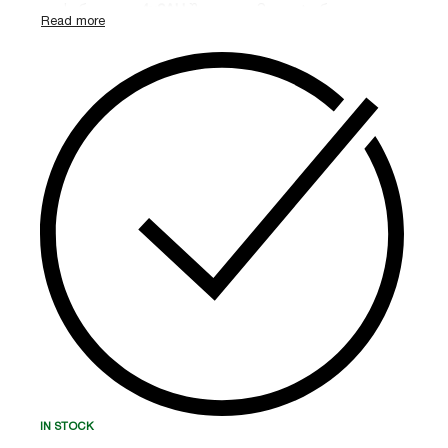
აღჭურვილია
4x9AH
შიდა აკუმულატორით და
უზრუნველყოფს სუფთა სინუსოიდურ ენერგიას
“Double Conversion” ტექნოლოგიით. მისი
მოქნილი დიზაინი საშუალებას გაძლევთ
გამოიყენოთ იგი როგორც Tower, ისე Rack
კონფიგურაციაში.
IN STOCK