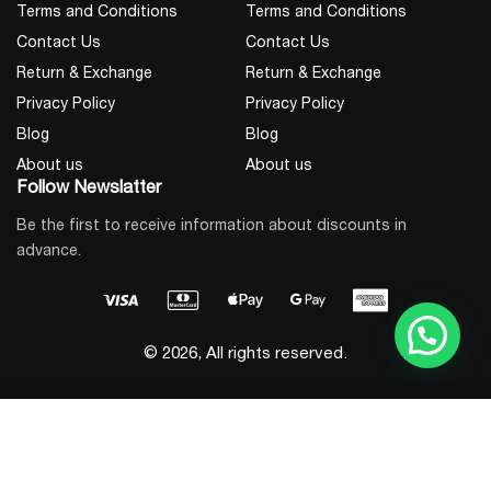
Terms and Conditions
Terms and Conditions
USB, RS232, SNMP
Contact Us
Contact Us
კავშირი
სლოტი, EPO
Return & Exchange
Return & Exchange
Privacy Policy
Privacy Policy
Blog
Blog
About us
About us
დეტალური მონაცემების გახსნა
Follow Newslatter
მსგავსის შერჩევა
Be the first to receive information about discounts in
advance.
© 2026, All rights reserved.
Add to Cart