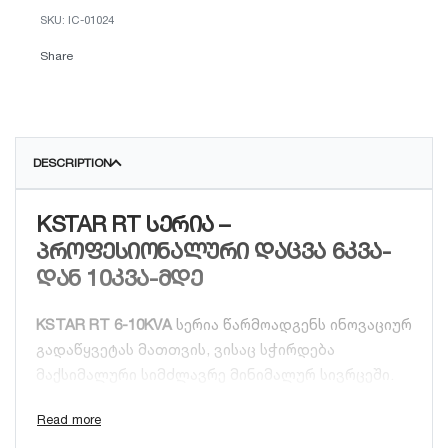
IC-01024
Share
DESCRIPTION
KSTAR RT სერია –
პროფესიონალური დაცვა 6კვა-
დან 10კვა-მდე
KSTAR RT 6-10KVA
სერია წარმოადგენს ინოვაციურ
გადაწყვეტას მათთვის, ვისაც სჭირდება
მაქსიმალური სიმძლავრე მინიმალურ სივრცეში.
მისი 2U/3U ზომის დიზაინი საშუალებას იძლევა
მოწყობილობა განთავსდეს როგორც სტანდარტულ