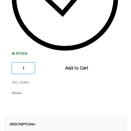
IN STOCK
Add to Cart
50464
Share
DESCRIPTION