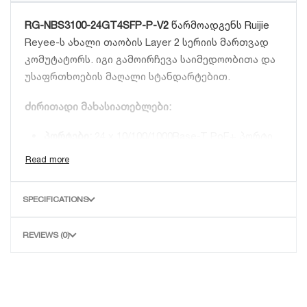
RG-NBS3100-24GT4SFP-P-V2
წარმოადგენს Ruijie
Reyee-ს ახალი თაობის Layer 2 სერიის მართვად
კომუტატორს. იგი გამოირჩევა საიმედოობითა და
უსაფრთხოების მაღალი სტანდარტებით.
ძირითადი მახასიათებლები:
პორტები:
24 x 10/100/1000Base-T PoE+ პორტი
და 4 SFP აპლინკ პორტი.
PoE ბიუჯეტი:
370W სიმძლავრე, რაც
იდეალურია თანამედროვე ვიდეო
SPECIFICATIONS
მეთვალყურეობის სისტემებისთვის.
მართვა:
უფასო Cloud მართვა მობილური
REVIEWS (0)
აპლიკაციით ან ვებ-ბრაუზერით (Ruijie Cloud).
გამტარუნარიანობა:
56 Gbps Switching
Capacity.
დიზაინი:
ენერგოეფექტური და ჩუმი მუშაობის