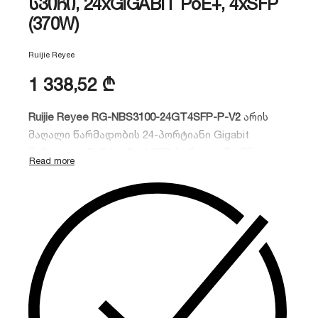
სვიჩი, 24xGIGABIT PoE+, 4xSFP
(370W)
Ruijie Reyee
1 338,52
₾
Ruijie Reyee RG-NBS3100-24GT4SFP-P-V2
არის
მაღალი წარმადობის 24-პორტიანი Gigabit
მართვადი PoE სვიჩი 4 SFP პორტით. შექმნილია
მცირე და საშუალო ბიზნესისთვის,
უზრუნველყოფს სტაბილურ კავშირს, მარტივ
Cloud მართვას და 370W PoE ბიუჯეტს IP
კამერებისა და IP ტელეფონებისთვის.