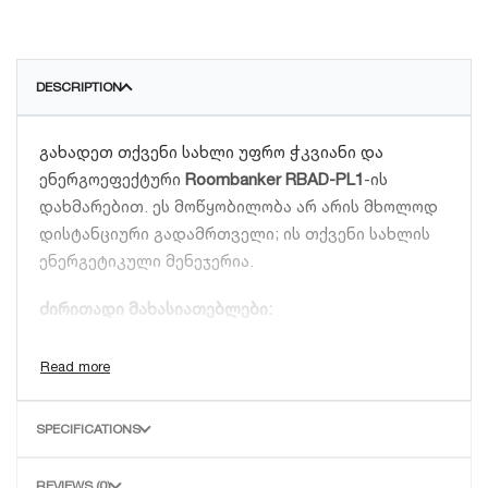
DESCRIPTION
გახადეთ თქვენი სახლი უფრო ჭკვიანი და
ენერგოეფექტური
Roombanker RBAD-PL1
-ის
დახმარებით. ეს მოწყობილობა არ არის მხოლოდ
დისტანციური გადამრთველი; ის თქვენი სახლის
ენერგეტიკული მენეჯერია.
ძირითადი მახასიათებლები:
ენერგომოხმარების მონიტორინგი:
თვალი
ადევნეთ, რამდენ ელექტროენერგიას
მოიხმარს თითოეული მოწყობილობა
SPECIFICATIONS
მობილური აპლიკაციის საშუალებით.
ავტომატიზაცია და სცენარები:
დააყენეთ
REVIEWS (0)