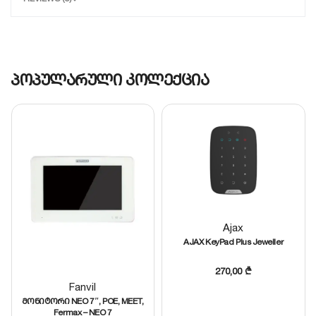
ტაიმერი ყავის აპარატისთვის ან
განათებისთვის, რათა ისინი თქვენი განრიგის
მიხედვით ჩაირთოს.
უსაფრთხოების გარანტია:
აღჭურვილია
გადახურებისა და ზედმეტი დატვირთვისგან
პოპულარული კოლექცია
დაცვის მექანიზმებით.
Zigbee კავშირი:
სტაბილური და სწრაფი
კავშირი Roombanker-ის ჰაბთან და სხვა
სმარტ მოწყობილობებთან.
კომპაქტური დიზაინი:
ერგება ნებისმიერ
ინტერიერს და არ ფარავს მეზობელ როზეტებს.
Ajax
AJAX KeyPad Plus Jeweller
270,00
₾
Fanvil
მონიტორი NEO 7″, POE, MEET,
Fermax – NEO 7