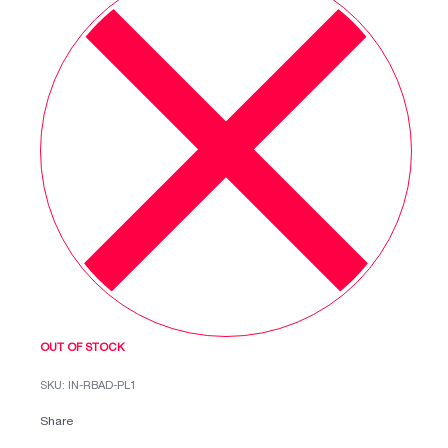
შექმნათ ავტომატური განრიგი თქვენი
სახლისთვის. თავსებადია Zigbee პროტოკოლთან
და უზრუნველყოფს მაქსიმალურ უსაფრთხოებას.
OUT OF STOCK
IN-RBAD-PL1
Share