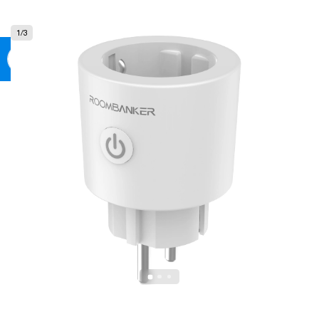
0
1
/
3