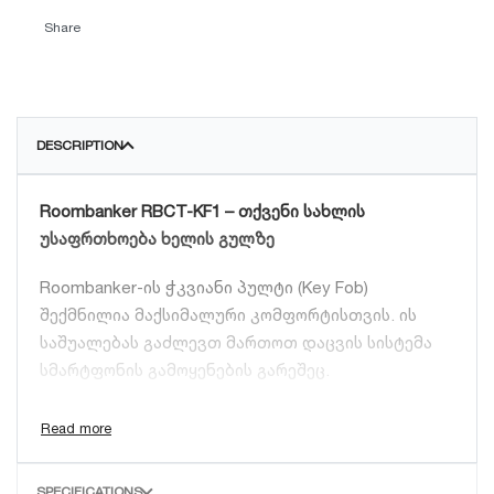
Share
DESCRIPTION
Roombanker RBCT-KF1 – თქვენი სახლის
უსაფრთხოება ხელის გულზე
Roombanker-ის ჭკვიანი პულტი (Key Fob)
შექმნილია მაქსიმალური კომფორტისთვის. ის
საშუალებას გაძლევთ მართოთ დაცვის სისტემა
სმარტფონის გამოყენების გარეშეც.
ძირითადი მახასიათებლები:
დაცვის რეჟიმების მართვა:
სისტემის სრული
SPECIFICATIONS
გააქტიურება, ნაწილობრივი დაცვა (Home