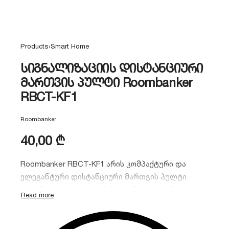
Products
›
Smart Home
სიგნალიზაციის დისტანციური
მართვის პულტი Roombanker
RBCT-KF1
Roombanker
40,00
₾
Roombanker RBCT-KF1 არის კომპაქტური და
ელეგანტური დისტანციური მართვის პულტი
თქვენი უსაფრთხოების სისტემისთვის. მისი
მეშვეობით შეგიძლიათ ერთი დაჭერით
გაააქტიუროთ ან გამორთოთ სიგნალიზაცია,
გამოიძახოთ დახმარება SOS ღილაკით და