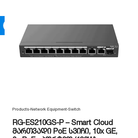
0
Products
›
Network Equipment
›
Switch
RG-ES210GS-P – Smart Cloud
მართვადი PoE სვიჩი, 10x GE,