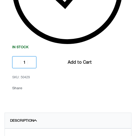
IN STOCK
Add to Cart
50429
Share
DESCRIPTION