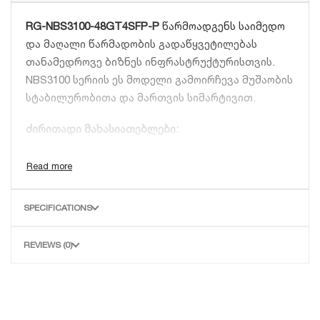
RG-NBS3100-48GT4SFP-P
წარმოადგენს საიმედო
და მაღალი წარმადობის გადაწყვეტილებას
თანამედროვე ბიზნეს ინფრასტრუქტურისთვის.
NBS3100 სერიის ეს მოდელი გამოირჩევა მუშაობის
სტაბილურობითა და მართვის სიმარტივით.
ძირითადი მახასიათებლები:
48 გიგაბიტიანი PoE პორტი:
საშუალებას
გაძლევთ დააკავშიროთ და კვებოთ 48-მდე
მოწყობილობა, რაც ამცირებს კაბელების
SPECIFICATIONS
რაოდენობას და ინსტალაციის ხარჯებს.
370W PoE ბიუჯეტი:
მძლავრი კვების ბლოკი
REVIEWS (0)
უზრუნველყოფს ენერგიის სტაბილურ
მიწოდებას მაღალი დატვირთვის დროსაც კი.
ოპტიკური Uplink:
4 SFP პორტი იძლევა
საშუალებას მოხდეს სვიჩის დაკავშირება