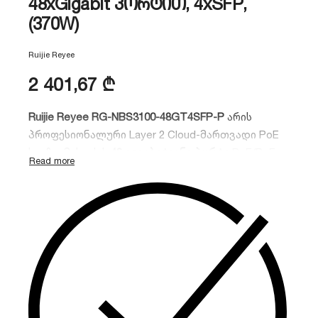
48xGigabit პორტით, 4xSFP,
(370W)
Ruijie Reyee
2 401,67
₾
Ruijie Reyee RG-NBS3100-48GT4SFP-P
არის
პროფესიონალური Layer 2 Cloud-მართვადი PoE
სვიჩი.
მას აქვს
48 გიგაბიტიანი პორტი
PoE/PoE+
მხარდაჭერით და
4 SFP (1G)
პორტი ოპტიკური
კავშირისთვის.
370W
ჯამური ენერგიის ბიუჯეტით,
იგი იდეალურია IP კამერების,
IP ტელეფონებისა
და Wi-Fi წვდომის წერტილების მასშტაბური
ინსტალაციებისთვის.