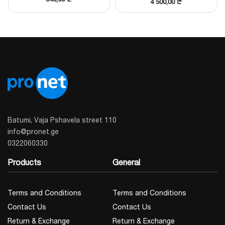
4 500,00
₾
სტაბილურობა:
დაცულია ელექტრომაგნიტური
ყუთით), ქართ. მენიუთი
ჩარევებისგან, რაც გამორიცხავს ცრუ
რეაგირებას.
ტექნიკური მახასიათებლები:
პარამეტრი
მნიშვნელობა
სამუშაო ძაბვა
9 – 30V DC
დენი ლოდინის
Batumi, Vaja Pshavela street 110
< 50 μA
რეჟიმში
info@pronet.ge
0322060330
განგაშის
54°C – 65°C (A1R)
Products
General
ტემპერატურა
დაცვის კლასი
IP30
Terms and Conditions
Terms and Conditions
ზომები (ბაზის
Ø 102 მმ, სიმაღლე 42
Contact Us
Contact Us
გარეშე)
მმ
Return & Exchange
Return & Exchange