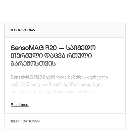
DESCRIPTION
SensoMAG R20 — საიმედო
თერმული დაცვა რთული
გარემოსთვის
SensoMAG R20
შექმნილია ხანძრის ადრეული
აღმოჩენისთვის იმ პირობებში, სადაც წვის
პროცესი იწვევს ტემპერატურის სწრაფ
ცვლილებას. მისი ციფრული ალგორითმი
უზრუნველყოფს მაღალ სიზუსტეს და მდგრადობას
გარე ფაქტორების მიმართ.
SPECIFICATIONS
რატომ უნდა აირჩიოთ SensoMAG R20?