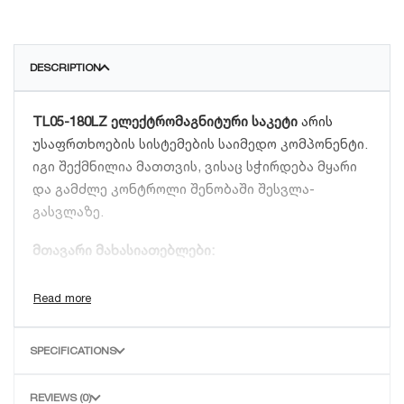
DESCRIPTION
TL05-180LZ ელექტრომაგნიტური საკეტი
არის
უსაფრთხოების სისტემების საიმედო კომპონენტი.
იგი შექმნილია მათთვის, ვისაც სჭირდება მყარი
და გამძლე კონტროლი შენობაში შესვლა-
გასვლაზე.
მთავარი მახასიათებლები:
შეკავების ძალა:
180 კგ (400 lbs).
მონტაჟი:
მოყვება LZ ტიპის სამაგრი (Bracket),
რომელიც საშუალებას გაძლევთ
SPECIFICATIONS
დაამონტაჟოთ საკეტი როგორც შიგნით
გაღებად, ისე ვიწრო ჩარჩოს მქონე კარებებზე.
REVIEWS (0)
კონსტრუქცია:
ანოდირებული ალუმინის